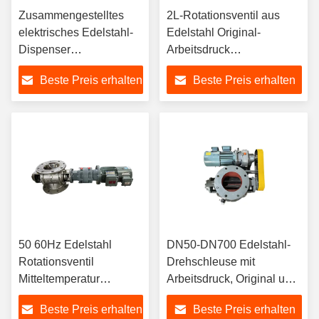
Zusammengestelltes
2L-Rotationsventil aus
elektrisches Edelstahl-
Edelstahl Original-
Dispenser
Arbeitsdruck
Pneumatisches
Materialentladung
Beste Preis erhalten
Beste Preis erhalten
Drehventil
Konzipiert für den Betrieb
und die
Materialbearbeitung
50 60Hz Edelstahl
DN50-DN700 Edelstahl-
Rotationsventil
Drehschleuse mit
Mitteltemperatur
Arbeitsdruck, Original und
Edelstahl
Volumen 4L für präzise
Beste Preis erhalten
Beste Preis erhalten
Schraubförderer für
Materialdosierung