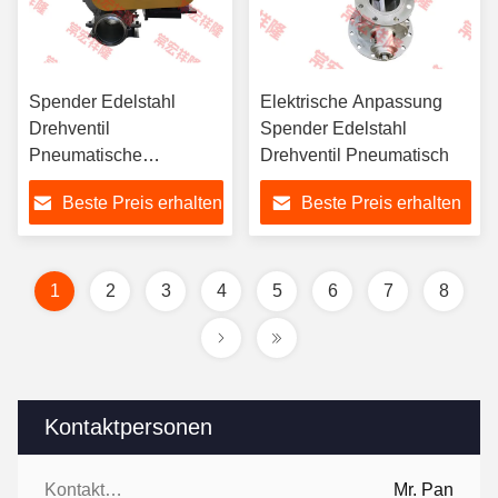
Spender Edelstahl
Elektrische Anpassung
Drehventil
Spender Edelstahl
Pneumatische
Drehventil Pneumatisch
professionelle
Beste Preis erhalten
Beste Preis erhalten
benutzerdefinierte
elektrische
1
2
3
4
5
6
7
8
Kontaktpersonen
Kontaktpersonen:
Mr. Pan