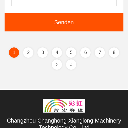
Senden
1
2
3
4
5
6
7
8
Changzhou Changhong Xianglong Machinery
Technology Co., Ltd