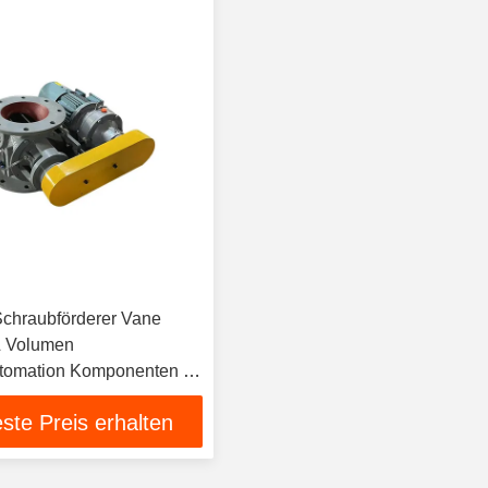
Schraubförderer Vane
L Volumen
utomation Komponenten für
ssteuerung Anwendungen
ste Preis erhalten