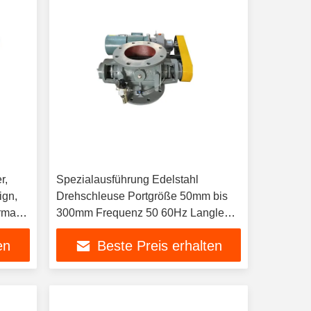
r,
Spezialausführung Edelstahl
ign,
Drehschleuse Portgröße 50mm bis
arma-
300mm Frequenz 50 60Hz Langlebig
für Materialtransportsysteme
en
Beste Preis erhalten