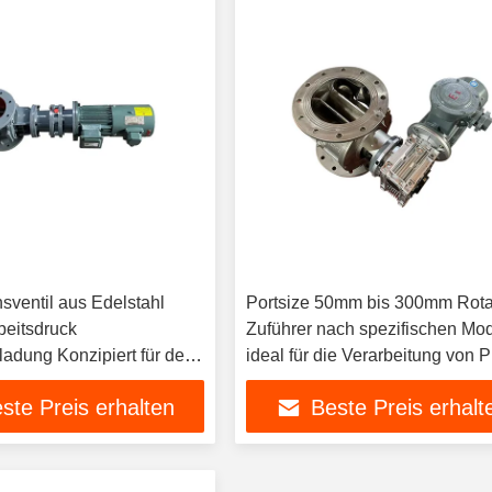
sventil aus Edelstahl
Portsize 50mm bis 300mm Rota
beitsdruck
Zuführer nach spezifischen Mo
ladung Konzipiert für den
ideal für die Verarbeitung von P
 die Materialbearbeitung
und Granulat hergestellt
ste Preis erhalten
Beste Preis erhalt