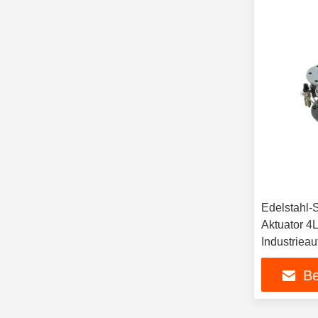
Edelstahl-
Aktuator 4
Industriea
Präzision
Be