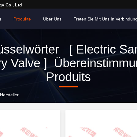
y Co., Ltd
s
Produkte
Über Uns
Treten Sie Mit Uns In Verbindun
üsselwörter [ Electric San
ry Valve ] Übereinstimmu
Produits
Hersteller