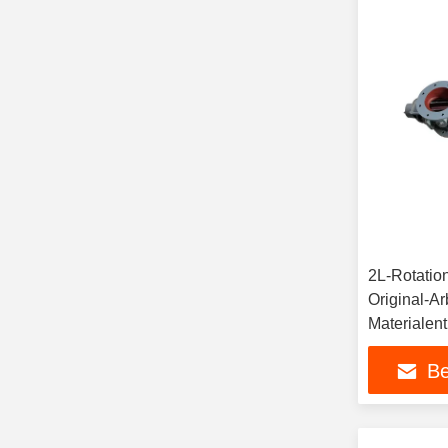
2L-Rotation
Original-Ar
Materialent
Betrieb und
Be