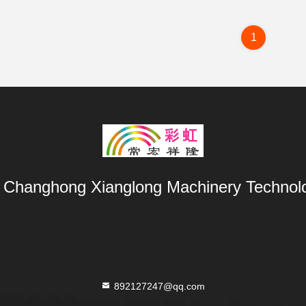
1
Changhong Xianglong Machinery Technolo
892127247@qq.com