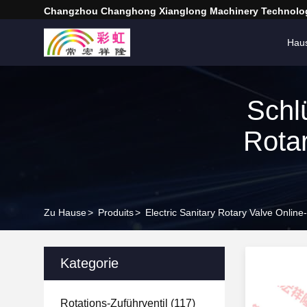
Changzhou Changhong Xianglong Machinery Technolog
Hau
Schl
Rota
Zu Hause
>
Produits
>
Electric Sanitary Rotary Valve Online-
Kategorie
Rotations-Zuführventil
(117)