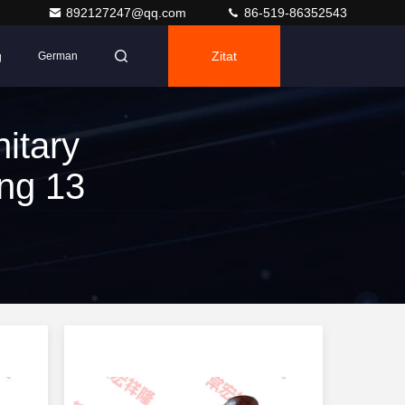
892127247@qq.com
86-519-86352543
g
Zitat
German
itary
ng 13