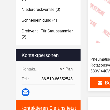
Niederdruckventile
(3)
Schnellreinigung
(4)
Drehventil Für Staubsammler
(2)
Kontaktpersonen
Pneumatisc
Rotationsv
Kontaktpersonen:
Mr. Pan
380V 440V
Tel.:
86-519-86352543
Be
Kontaktieren Sie uns jetzt