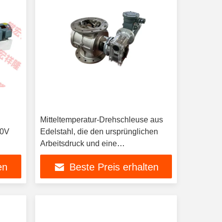
Mitteltemperatur-Drehschleuse aus
20V
Edelstahl, die den ursprünglichen
Arbeitsdruck und eine
Betriebsgeschwindigkeit von bis zu
en
Beste Preis erhalten
60 U/min für die Materialisolierung
bietet