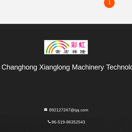
1
Changhong Xianglong Machinery Technolo
892127247@qq.com
86-519-86352543