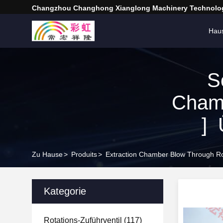
Changzhou Changhong Xianglong Machinery Technolog
Hau
S
Chamb
] 
Zu Hause
>
Produits
>
Extraction Chamber Blow Through Rot
Kategorie
Rotations-Zuführventil
(117)