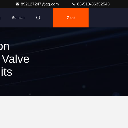
892127247@qq.com
86-519-86352543
g
Zitat
German
on
 Valve
its