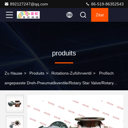
892127247@qq.com
86-519-86352543
Zitat
produits
Zu Hause
>
Produits
>
Rotations-Zuführventil
>
Profisch
angepasste Dreh-Pneumatikventile/Rotary Star Valve/Rotary
Feeder Design