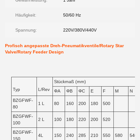
Gewährleistung:
1 Jahr
Häufigkeit:
50/60 Hz
Spannung:
220V/380V/440V
Profisch angepasste Dreh-Pneumatikventile/Rotary Star
Valve/Rotary Feeder Design
Stückmaß (mm)
Typ
L/Rev
ΦA
ΦB
ΦC
E
F
M
N
BZGFWF-
1 L
80
160
200
180
500
80
BZGFWF-
2 L
100
180
220
200
520
100
BZGFWF-
4L
150
240
285
210
550
580
540
150