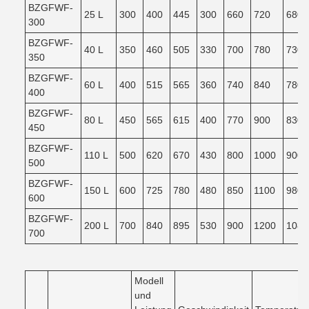
BZGFWF-
25 L
300
400
445
300
660
720
680
300
BZGFWF-
40 L
350
460
505
330
700
780
730
350
BZGFWF-
60 L
400
515
565
360
740
840
780
400
BZGFWF-
80 L
450
565
615
400
770
900
830
450
BZGFWF-
110 L
500
620
670
430
800
1000
900
500
BZGFWF-
150 L
600
725
780
480
850
1100
980
600
BZGFWF-
200 L
700
840
895
530
900
1200
1080
700
Modell
und