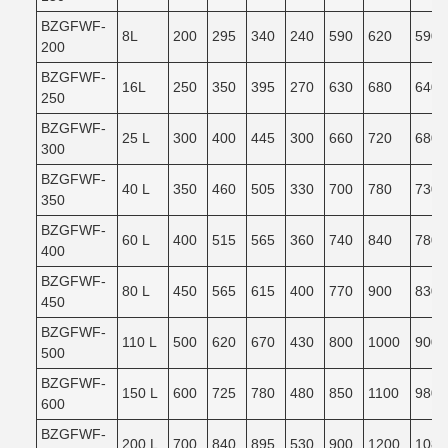
BZGFWF-
8L
200
295
340
240
590
620
590
200
BZGFWF-
16L
250
350
395
270
630
680
640
250
BZGFWF-
25 L
300
400
445
300
660
720
680
300
BZGFWF-
40 L
350
460
505
330
700
780
730
350
BZGFWF-
60 L
400
515
565
360
740
840
780
400
BZGFWF-
80 L
450
565
615
400
770
900
830
450
BZGFWF-
110 L
500
620
670
430
800
1000
900
500
BZGFWF-
150 L
600
725
780
480
850
1100
980
600
BZGFWF-
200 L
700
840
895
530
900
1200
1080