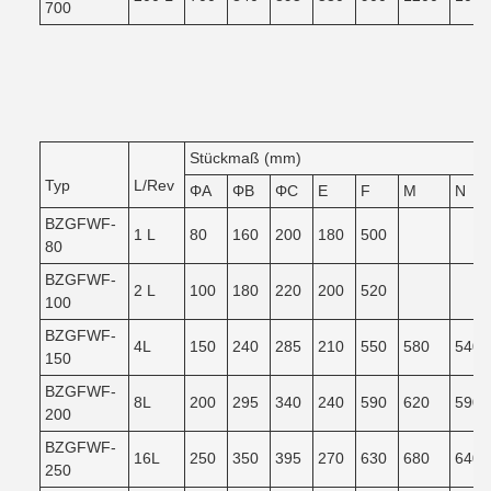
700
Stückmaß (mm)
Typ
L/Rev
ΦA
ΦB
ΦC
E
F
M
N
BZGFWF-
1 L
80
160
200
180
500
80
BZGFWF-
2 L
100
180
220
200
520
100
BZGFWF-
4L
150
240
285
210
550
580
540
150
BZGFWF-
8L
200
295
340
240
590
620
590
200
BZGFWF-
16L
250
350
395
270
630
680
640
250