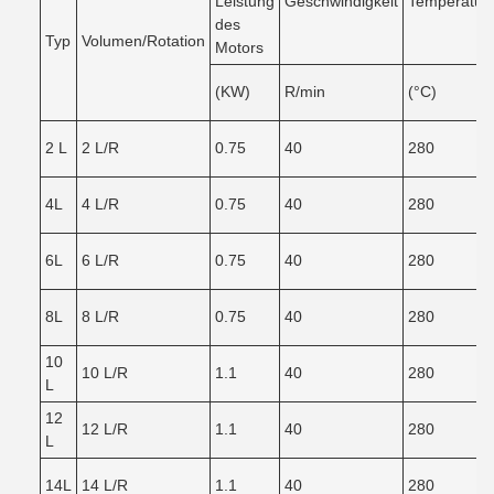
Leistung
Geschwindigkeit
Temperatur
des
Typ
Volumen/Rotation
Motors
(KW)
R/min
(°C)
2 L
2 L/R
0.75
40
280
4L
4 L/R
0.75
40
280
6L
6 L/R
0.75
40
280
8L
8 L/R
0.75
40
280
10
10 L/R
1.1
40
280
L
12
12 L/R
1.1
40
280
L
14L
14 L/R
1.1
40
280