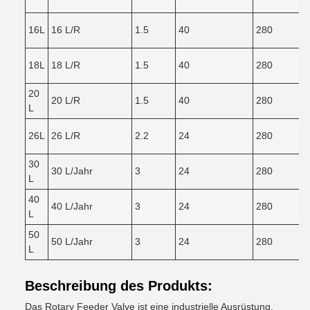
16L
16 L/R
1.5
40
280
18L
18 L/R
1.5
40
280
20
20 L/R
1.5
40
280
L
26L
26 L/R
2.2
24
280
30
30 L/Jahr
3
24
280
L
40
40 L/Jahr
3
24
280
L
50
50 L/Jahr
3
24
280
L
Beschreibung des Produkts:
Das Rotary Feeder Valve ist eine industrielle Ausrüstung,