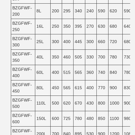
BZGFWF-
8L
200
295
340
240
590
620
590
200
BZGFWF-
16L
250
350
395
270
630
680
640
250
BZGFWF-
25L
300
400
445
300
660
720
680
300
BZGFWF-
40L
350
460
505
330
700
780
730
350
BZGFWF-
60L
400
515
565
360
740
840
780
400
BZGFWF-
80L
450
565
615
400
770
900
830
450
BZGFWF-
110L
500
620
670
430
800
1000
900
500
BZGFWF-
150L
600
725
780
480
850
1100
980
600
BZGFWF-
200L
700
840
895
530
900
1200
1080