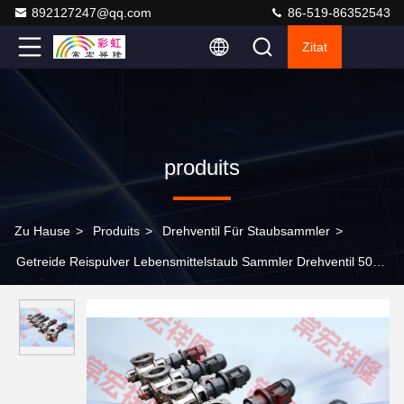
892127247@qq.com
86-519-86352543
Zitat
produits
Zu Hause
>
Produits
>
Drehventil Für Staubsammler
>
Getreide Reispulver Lebensmittelstaub Sammler Drehventil 50Hz
60Hz