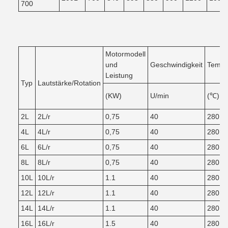
700
Motormodell
und
Geschwindigkeit
Tempe
Leistung
Typ
Lautstärke/Rotation
(KW)
U/min
(℃)
2L
2L/r
0,75
40
280
4L
4L/r
0,75
40
280
6L
6L/r
0,75
40
280
8L
8L/r
0,75
40
280
10L
10L/r
1.1
40
280
12L
12L/r
1.1
40
280
14L
14L/r
1.1
40
280
16L
16L/r
1.5
40
280