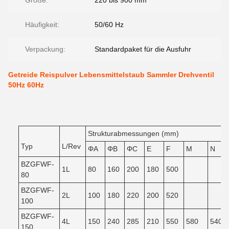
Größe:
220 bis 900 mm
Häufigkeit:
50/60 Hz
Verpackung:
Standardpaket für die Ausfuhr
Getreide Reispulver Lebensmittelstaub Sammler Drehventil
50Hz 60Hz
Strukturabmessungen (mm)
Typ
L/Rev
ΦA
ΦB
ΦC
E
F
M
N
BZGFWF-
1L
80
160
200
180
500
80
BZGFWF-
2L
100
180
220
200
520
100
BZGFWF-
4L
150
240
285
210
550
580
540
150