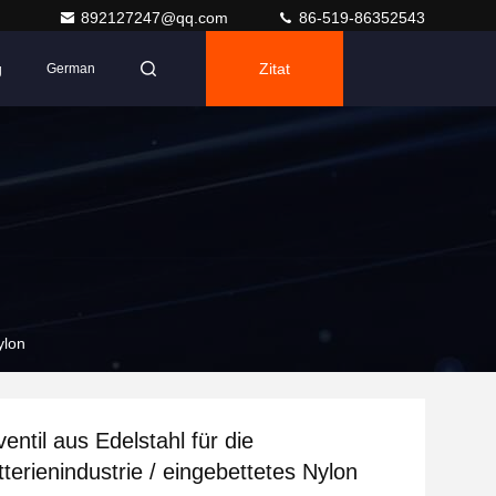
892127247@qq.com
86-519-86352543
g
Zitat
German
ylon
entil aus Edelstahl für die
terienindustrie / eingebettetes Nylon