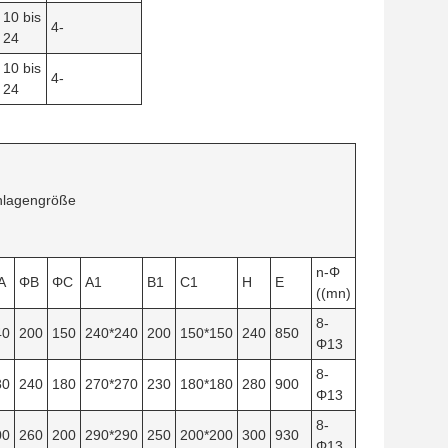
10 bis
4-
24
10 bis
4-
24
nlagengröße
n-Φ
A
ΦB
ΦC
A1
B1
C1
H
E
((mn)
8-
40
200
150
240*240
200
150*150
240
850
Φ13
8-
80
240
180
270*270
230
180*180
280
900
Φ13
8-
00
260
200
290*290
250
200*200
300
930
Φ13