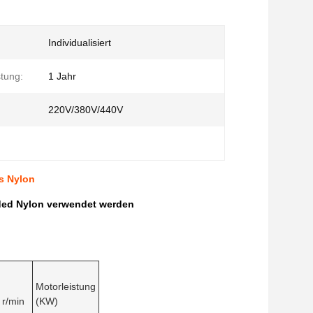
Individualisiert
tung:
1 Jahr
220V/380V/440V
es Nylon
dded Nylon verwendet werden
Motorleistung
r/min
(KW)