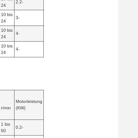
2.2-
24
10 bis
3-
24
10 bis
4-
24
10 bis
4-
24
Motorleistung
r/min
(KW)
1 bis
0.2-
50