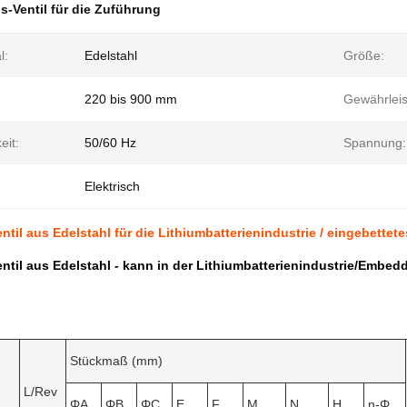
s-Ventil für die Zuführung
l:
Edelstahl
Größe:
220 bis 900 mm
Gewährleis
eit:
50/60 Hz
Spannung:
Elektrisch
ntil aus Edelstahl für die Lithiumbatterienindustrie / eingebettet
ntil aus Edelstahl - kann in der Lithiumbatterienindustrie/Embe
Stückmaß (mm)
L/Rev
ΦA
ΦB
ΦC
E
F
M
N
H
n-Φ