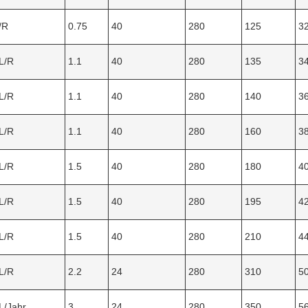
/R
0.75
40
280
125
3
L/R
1.1
40
280
135
3
L/R
1.1
40
280
140
3
L/R
1.1
40
280
160
3
L/R
1.5
40
280
180
4
L/R
1.5
40
280
195
4
L/R
1.5
40
280
210
4
L/R
2.2
24
280
310
5
L/Jahr
3
24
280
350
5