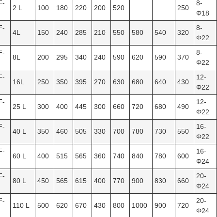
F-
8-
2 L
100
180
220
200
520
250
Φ18
F-
8-
4L
150
240
285
210
550
580
540
320
Φ22
F-
8-
8L
200
295
340
240
590
620
590
370
Φ22
F-
12-
16L
250
350
395
270
630
680
640
430
Φ22
F-
12-
25 L
300
400
445
300
660
720
680
490
Φ22
F-
16-
40 L
350
460
505
330
700
780
730
550
Φ22
F-
16-
60 L
400
515
565
360
740
840
780
600
Φ24
F-
20-
80 L
450
565
615
400
770
900
830
660
Φ24
F-
20-
110 L
500
620
670
430
800
1000
900
720
Φ24