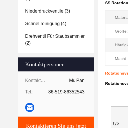
SS Rotation
Niederdruckventile
(3)
Materia
Schnellreinigung
(4)
Größe:
Drehventil Für Staubsammler
(2)
Häufigk
Macht:
Kontaktpersonen
Rotationsve
Kontaktpersonen:
Mr. Pan
Rotationsve
Tel.:
86-519-86352543
Typ
Kontaktieren Sie uns jetzt