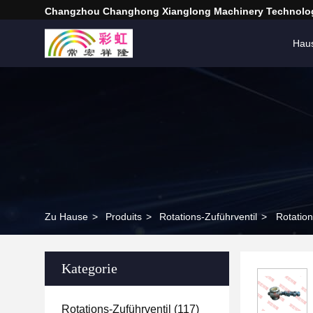
Changzhou Changhong Xianglong Machinery Technolog
Hau
Zu Hause
>
Produits
>
Rotations-Zuführventil
>
Rotation
Kategorie
Rotations-Zuführventil
(117)