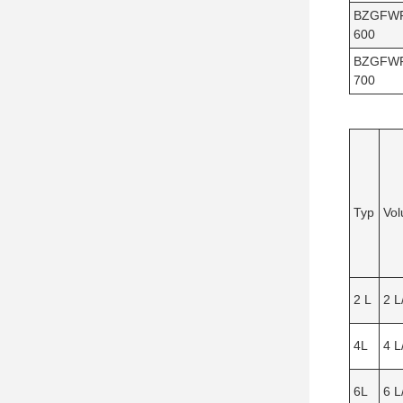
BZGFW
600
BZGFW
700
Typ
Vol
2 L
2 L
4L
4 L
6L
6 L