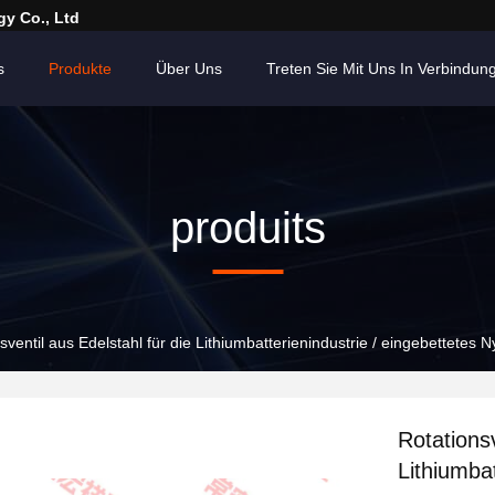
y Co., Ltd
s
Produkte
Über Uns
Treten Sie Mit Uns In Verbindun
produits
sventil aus Edelstahl für die Lithiumbatterienindustrie / eingebettetes N
Rotationsv
Lithiumbat