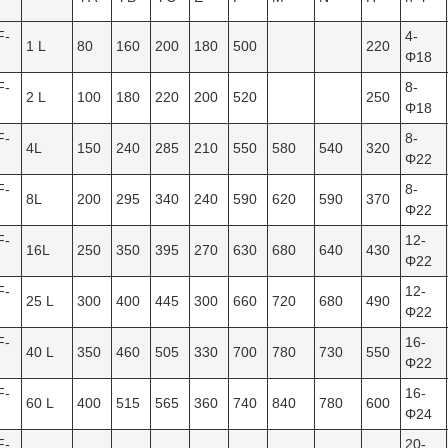
F-
4-
1 L
80
160
200
180
500
220
Φ18
F-
8-
2 L
100
180
220
200
520
250
Φ18
F-
8-
4L
150
240
285
210
550
580
540
320
Φ22
F-
8-
8L
200
295
340
240
590
620
590
370
Φ22
F-
12-
16L
250
350
395
270
630
680
640
430
Φ22
F-
12-
25 L
300
400
445
300
660
720
680
490
Φ22
F-
16-
40 L
350
460
505
330
700
780
730
550
Φ22
F-
16-
60 L
400
515
565
360
740
840
780
600
Φ24
F-
20-