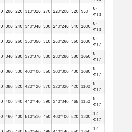
8-
20
280
220
310*310
270
220*200
320
950
Φ13
8-
40
300
240
340*340
300
240*240
340
1000
Φ13
8-
60
320
260
350*350
310
260*260
360
1030
Φ17
8-
80
340
280
370*370
330
280*280
380
1050
Φ17
8-
00
360
300
400*400
350
300*300
400
1080
Φ17
8-
20
380
320
420*420
370
320*320
420
1100
Φ17
8-
40
400
340
440*440
390
340*340
465
1150
Φ17
12-
00
460
400
510*510
450
400*400
520
1300
Φ17
12-
60
500
440
550*550
495
440*440
550
1350