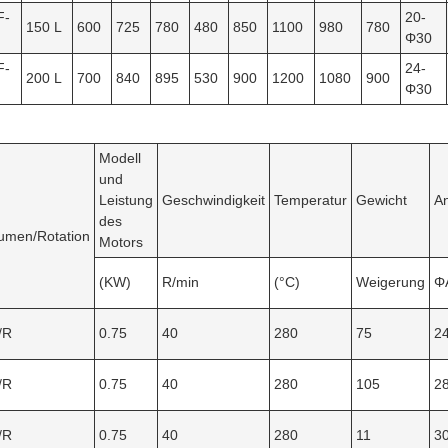
F-
20-
150 L
600
725
780
480
850
1100
980
780
Φ30
F-
24-
200 L
700
840
895
530
900
1200
1080
900
Φ30
Modell
und
Leistung
Geschwindigkeit
Temperatur
Gewicht
A
des
umen/Rotation
Motors
(KW)
R/min
(°C)
Weigerung
Φ
/R
0.75
40
280
75
2
/R
0.75
40
280
105
2
/R
0.75
40
280
11
3