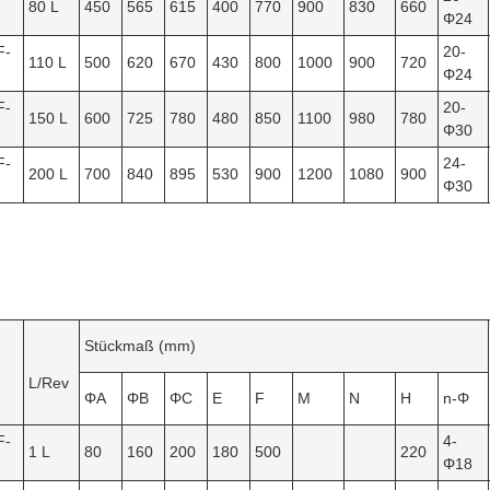
80 L
450
565
615
400
770
900
830
660
Φ24
F-
20-
110 L
500
620
670
430
800
1000
900
720
Φ24
F-
20-
150 L
600
725
780
480
850
1100
980
780
Φ30
F-
24-
200 L
700
840
895
530
900
1200
1080
900
Φ30
Stückmaß (mm)
L/Rev
ΦA
ΦB
ΦC
E
F
M
N
H
n-Φ
F-
4-
1 L
80
160
200
180
500
220
Φ18