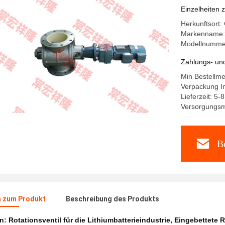
Einzelheiten 
Herkunftsort:
Markenname:
Modellnumm
Zahlungs- un
Min Bestellme
Verpackung In
Lieferzeit: 5-
Versorgungsma
Be
n zum Produkt
Beschreibung des Produkts
en:
Rotationsventil für die Lithiumbatterieindustrie
,
Eingebettete R