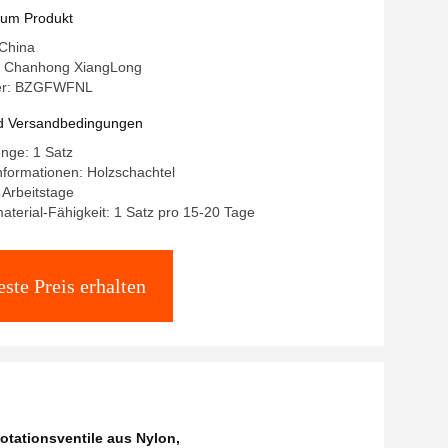
zum Produkt
 China
 Chanhong XiangLong
er: BZGFWFNL
d Versandbedingungen
nge: 1 Satz
formationen: Holzschachtel
8 Arbeitstage
terial-Fähigkeit: 1 Satz pro 15-20 Tage
ste Preis erhalten
otationsventile aus Nylon
,