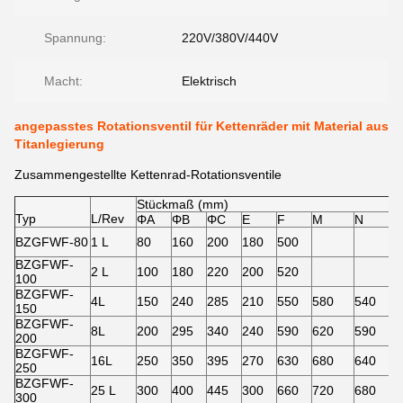
Spannung:
220V/380V/440V
Macht:
Elektrisch
angepasstes Rotationsventil für Kettenräder mit Material aus
Titanlegierung
Zusammengestellte Kettenrad-Rotationsventile
Stückmaß (mm)
Typ
L/Rev
ΦA
ΦB
ΦC
E
F
M
N
BZGFWF-80
1 L
80
160
200
180
500
BZGFWF-
2 L
100
180
220
200
520
100
BZGFWF-
4L
150
240
285
210
550
580
540
150
BZGFWF-
8L
200
295
340
240
590
620
590
200
BZGFWF-
16L
250
350
395
270
630
680
640
250
BZGFWF-
25 L
300
400
445
300
660
720
680
300