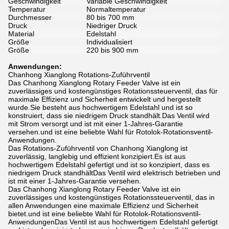
Geschwindigkeit
Variable Geschwindigkeit
Temperatur
Normaltemperatur
Durchmesser
80 bis 700 mm
Druck
Niedriger Druck
Material
Edelstahl
Größe
Individualisiert
Größe
220 bis 900 mm
Anwendungen:
Chanhong Xianglong Rotations-Zuführventil
Das Chanhong Xianglong Rotary Feeder Valve ist ein
zuverlässiges und kostengünstiges Rotationssteuerventil, das für
maximale Effizienz und Sicherheit entwickelt und hergestellt
wurde.Sie besteht aus hochwertigem Edelstahl und ist so
konstruiert, dass sie niedrigem Druck standhält.Das Ventil wird
mit Strom versorgt und ist mit einer 1-Jahres-Garantie
versehen.und ist eine beliebte Wahl für Rotolok-Rotationsventil-
Anwendungen.
Das Rotations-Zuführventil von Chanhong Xianglong ist
zuverlässig, langlebig und effizient konzipiert.Es ist aus
hochwertigem Edelstahl gefertigt und ist so konzipiert, dass es
niedrigem Druck standhältDas Ventil wird elektrisch betrieben und
ist mit einer 1-Jahres-Garantie versehen.
Das Chanhong Xianglong Rotary Feeder Valve ist ein
zuverlässiges und kostengünstiges Rotationssteuerventil, das in
allen Anwendungen eine maximale Effizienz und Sicherheit
bietet.und ist eine beliebte Wahl für Rotolok-Rotationsventil-
AnwendungenDas Ventil ist aus hochwertigem Edelstahl gefertigt