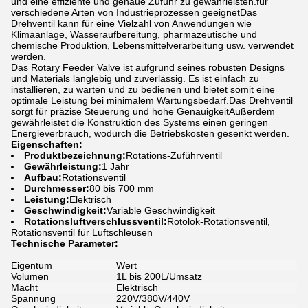
und eine effiziente und genaue Zufuhr zu gewährleisten.für
verschiedene Arten von Industrieprozessen geeignetDas
Drehventil kann für eine Vielzahl von Anwendungen wie
Klimaanlage, Wasseraufbereitung, pharmazeutische und
chemische Produktion, Lebensmittelverarbeitung usw. verwendet
werden.
Das Rotary Feeder Valve ist aufgrund seines robusten Designs
und Materials langlebig und zuverlässig. Es ist einfach zu
installieren, zu warten und zu bedienen und bietet somit eine
optimale Leistung bei minimalem Wartungsbedarf.Das Drehventil
sorgt für präzise Steuerung und hohe GenauigkeitAußerdem
gewährleistet die Konstruktion des Systems einen geringen
Energieverbrauch, wodurch die Betriebskosten gesenkt werden.
Eigenschaften:
Produktbezeichnung:
Rotations-Zuführventil
Gewährleistung:
1 Jahr
Aufbau:
Rotationsventil
Durchmesser:
80 bis 700 mm
Leistung:
Elektrisch
Geschwindigkeit:
Variable Geschwindigkeit
Rotationsluftverschlussventil:
Rotolok-Rotationsventil,
Rotationsventil für Luftschleusen
Technische Parameter:
Eigentum
Wert
Volumen
1L bis 200L/Umsatz
Macht
Elektrisch
Spannung
220V/380V/440V