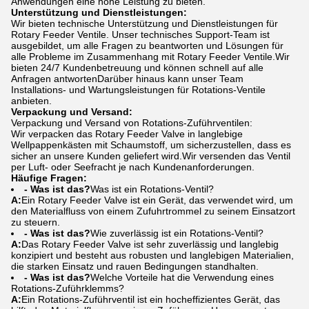
Anwendungen eine hohe Leistung zu bieten.
Unterstützung und Dienstleistungen:
Wir bieten technische Unterstützung und Dienstleistungen für
Rotary Feeder Ventile. Unser technisches Support-Team ist
ausgebildet, um alle Fragen zu beantworten und Lösungen für
alle Probleme im Zusammenhang mit Rotary Feeder Ventile.Wir
bieten 24/7 Kundenbetreuung und können schnell auf alle
Anfragen antwortenDarüber hinaus kann unser Team
Installations- und Wartungsleistungen für Rotations-Ventile
anbieten.
Verpackung und Versand:
Verpackung und Versand von Rotations-Zuführventilen:
Wir verpacken das Rotary Feeder Valve in langlebige
Wellpappenkästen mit Schaumstoff, um sicherzustellen, dass es
sicher an unsere Kunden geliefert wird.Wir versenden das Ventil
per Luft- oder Seefracht je nach Kundenanforderungen.
Häufige Fragen:
- Was ist das?
Was ist ein Rotations-Ventil?
A:
Ein Rotary Feeder Valve ist ein Gerät, das verwendet wird, um
den Materialfluss von einem Zufuhrtrommel zu seinem Einsatzort
zu steuern.
- Was ist das?
Wie zuverlässig ist ein Rotations-Ventil?
A:
Das Rotary Feeder Valve ist sehr zuverlässig und langlebig
konzipiert und besteht aus robusten und langlebigen Materialien,
die starken Einsatz und rauen Bedingungen standhalten.
- Was ist das?
Welche Vorteile hat die Verwendung eines
Rotations-Zuführklemms?
A:
Ein Rotations-Zuführventil ist ein hocheffizientes Gerät, das