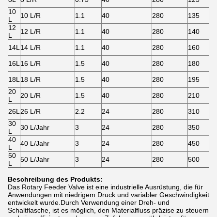
10
10 L/R
1.1
40
280
135
L
12
12 L/R
1.1
40
280
140
L
14L
14 L/R
1.1
40
280
160
16L
16 L/R
1.5
40
280
180
18L
18 L/R
1.5
40
280
195
20
20 L/R
1.5
40
280
210
L
26L
26 L/R
2.2
24
280
310
30
30 L/Jahr
3
24
280
350
L
40
40 L/Jahr
3
24
280
450
L
50
50 L/Jahr
3
24
280
500
L
Beschreibung des Produkts:
Das Rotary Feeder Valve ist eine industrielle Ausrüstung, die für
Anwendungen mit niedrigem Druck und variabler Geschwindigkeit
entwickelt wurde.Durch Verwendung einer Dreh- und
Schaltflasche, ist es möglich, den Materialfluss präzise zu steuern