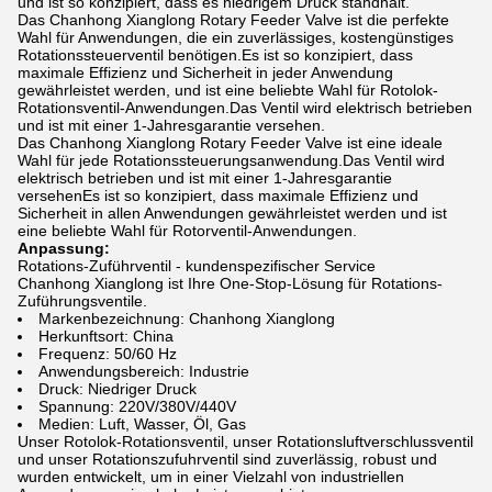
und ist so konzipiert, dass es niedrigem Druck standhält.
Das Chanhong Xianglong Rotary Feeder Valve ist die perfekte
Wahl für Anwendungen, die ein zuverlässiges, kostengünstiges
Rotationssteuerventil benötigen.Es ist so konzipiert, dass
maximale Effizienz und Sicherheit in jeder Anwendung
gewährleistet werden, und ist eine beliebte Wahl für Rotolok-
Rotationsventil-Anwendungen.Das Ventil wird elektrisch betrieben
und ist mit einer 1-Jahresgarantie versehen.
Das Chanhong Xianglong Rotary Feeder Valve ist eine ideale
Wahl für jede Rotationssteuerungsanwendung.Das Ventil wird
elektrisch betrieben und ist mit einer 1-Jahresgarantie
versehenEs ist so konzipiert, dass maximale Effizienz und
Sicherheit in allen Anwendungen gewährleistet werden und ist
eine beliebte Wahl für Rotorventil-Anwendungen.
Anpassung:
Rotations-Zuführventil - kundenspezifischer Service
Chanhong Xianglong ist Ihre One-Stop-Lösung für Rotations-
Zuführungsventile.
Markenbezeichnung: Chanhong Xianglong
Herkunftsort: China
Frequenz: 50/60 Hz
Anwendungsbereich: Industrie
Druck: Niedriger Druck
Spannung: 220V/380V/440V
Medien: Luft, Wasser, Öl, Gas
Unser Rotolok-Rotationsventil, unser Rotationsluftverschlussventil
und unser Rotationszufuhrventil sind zuverlässig, robust und
wurden entwickelt, um in einer Vielzahl von industriellen