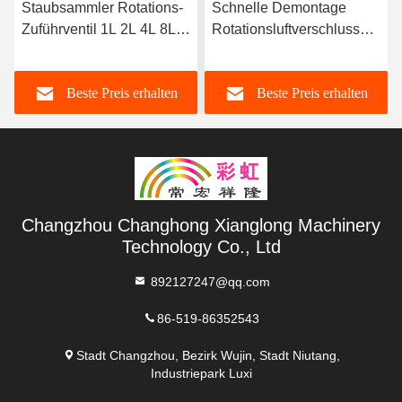
Staubsammler Rotations-
Schnelle Demontage
Zuführventil 1L 2L 4L 8L
Rotationsluftverschluss
16L 25L 40L
Staubsammler
Kohlenstoffstahl
Beste Preis erhalten
Beste Preis erhalten
Changzhou Changhong Xianglong Machinery
Technology Co., Ltd
892127247@qq.com
86-519-86352543
Stadt Changzhou, Bezirk Wujin, Stadt Niutang,
Industriepark Luxi