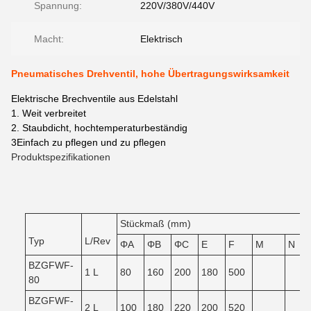
Spannung:
220V/380V/440V
Macht:
Elektrisch
Pneumatisches Drehventil, hohe Übertragungswirksamkeit
Elektrische Brechventile aus Edelstahl
1. Weit verbreitet
2. Staubdicht, hochtemperaturbeständig
3Einfach zu pflegen und zu pflegen
Produktspezifikationen
Stückmaß (mm)
Typ
L/Rev
ΦA
ΦB
ΦC
E
F
M
N
BZGFWF-
1 L
80
160
200
180
500
80
BZGFWF-
2 L
100
180
220
200
520