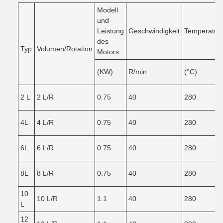
Modell
und
Leistung
Geschwindigkeit
Temperatur
des
Typ
Volumen/Rotation
Motors
(KW)
R/min
(°C)
2 L
2 L/R
0.75
40
280
4L
4 L/R
0.75
40
280
6L
6 L/R
0.75
40
280
8L
8 L/R
0.75
40
280
10
10 L/R
1.1
40
280
L
12