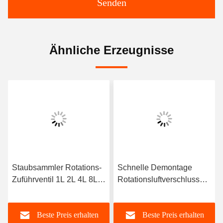
Senden
Ähnliche Erzeugnisse
Staubsammler Rotations-
Schnelle Demontage
Zuführventil 1L 2L 4L 8L
Rotationsluftverschluss
16L 25L 40L
Staubsammler
Kohlenstoffstahl
Beste Preis erhalten
Beste Preis erhalten