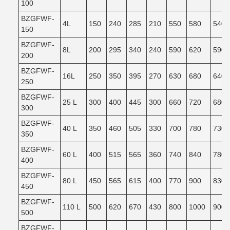
100
BZGFWF-
4L
150
240
285
210
550
580
540
150
BZGFWF-
8L
200
295
340
240
590
620
590
200
BZGFWF-
16L
250
350
395
270
630
680
640
250
BZGFWF-
25 L
300
400
445
300
660
720
680
300
BZGFWF-
40 L
350
460
505
330
700
780
730
350
BZGFWF-
60 L
400
515
565
360
740
840
780
400
BZGFWF-
80 L
450
565
615
400
770
900
830
450
BZGFWF-
110 L
500
620
670
430
800
1000
900
500
BZGFWF-