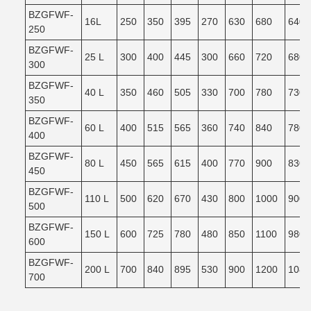
BZGFWF-
16L
250
350
395
270
630
680
640
250
BZGFWF-
25 L
300
400
445
300
660
720
680
300
BZGFWF-
40 L
350
460
505
330
700
780
730
350
BZGFWF-
60 L
400
515
565
360
740
840
780
400
BZGFWF-
80 L
450
565
615
400
770
900
830
450
BZGFWF-
110 L
500
620
670
430
800
1000
900
500
BZGFWF-
150 L
600
725
780
480
850
1100
980
600
BZGFWF-
200 L
700
840
895
530
900
1200
1080
700