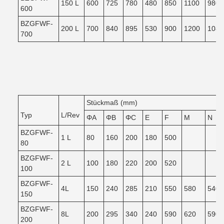
150 L
600
725
780
480
850
1100
980
600
BZGFWF-
200 L
700
840
895
530
900
1200
1080
700
Stückmaß (mm)
Typ
L/Rev
ΦA
ΦB
ΦC
E
F
M
N
BZGFWF-
1 L
80
160
200
180
500
80
BZGFWF-
2 L
100
180
220
200
520
100
BZGFWF-
4L
150
240
285
210
550
580
540
150
BZGFWF-
8L
200
295
340
240
590
620
590
200