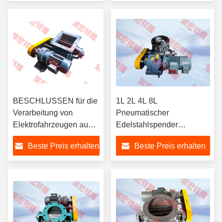
BESCHLUSSEN für die
1L 2L 4L 8L
Verarbeitung von
Pneumatischer
Elektrofahrzeugen aus
Edelstahlspender
Edelstahl
Rotations-Zuführventil
Beste Preis erhalten
Beste Preis erhalten