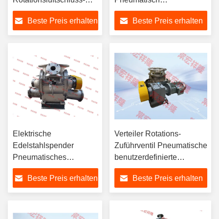
Zuführer
benutzerdefinierte
Beste Preis erhalten
Beste Preis erhalten
elektrische
Elektrische
Verteiler Rotations-
Edelstahlspender
Zuführventil Pneumatische
Pneumatisches
benutzerdefinierte
Drehventil
elektrische Edelstahl
Beste Preis erhalten
Beste Preis erhalten
Kohlenstoffstahl