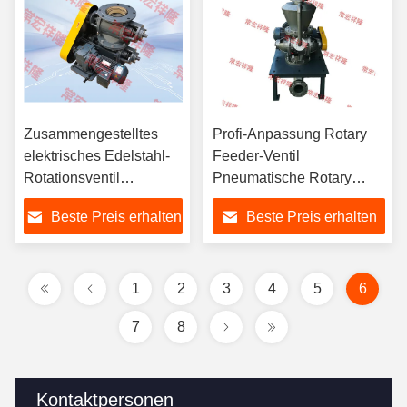
Zusammengestelltes
Profi-Anpassung Rotary
elektrisches Edelstahl-
Feeder-Ventil
Rotationsventil
Pneumatische Rotary
Pneumatik
Star-Ventil
Beste Preis erhalten
Beste Preis erhalten
1
2
3
4
5
6
7
8
Kontaktpersonen