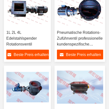
1L 2L 4L
Pneumatische Rotations-
Edelstahlspender
Zuführventil professionelle
Rotationsventil
kundenspezifische
elektrische
Beste Preis erhalten
Beste Preis erhalten
Edelstahlspender