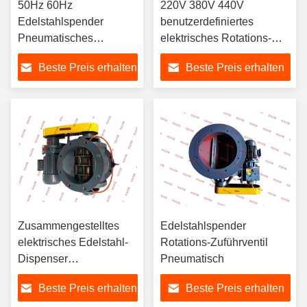
50Hz 60Hz
220V 380V 440V
Edelstahlspender
benutzerdefiniertes
Pneumatisches
elektrisches Rotations-
Drehventil
Ventil aus Edelstahl
Beste Preis erhalten
Beste Preis erhalten
Zusammengestelltes
Edelstahlspender
elektrisches Edelstahl-
Rotations-Zuführventil
Dispenser
Pneumatisch
Pneumatisches
Beste Preis erhalten
Beste Preis erhalten
Drehventil