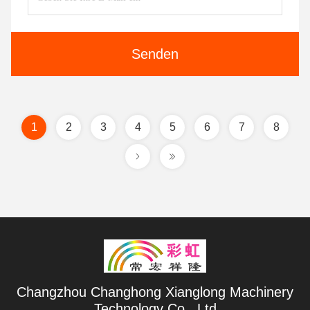
Senden
1
2
3
4
5
6
7
8
Changzhou Changhong Xianglong Machinery
Technology Co., Ltd