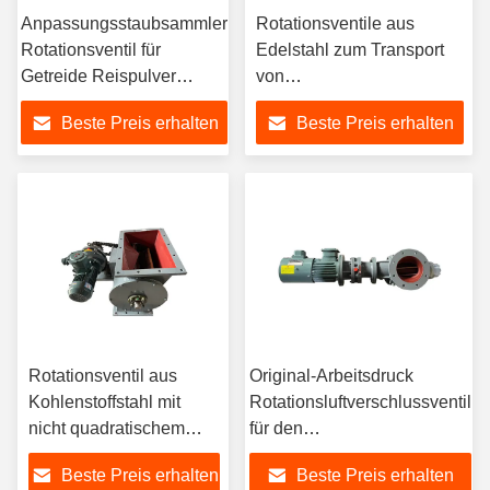
Anpassungsstaubsammler
Rotationsventile aus
Rotationsventil für
Edelstahl zum Transport
Getreide Reispulver
von
Lebensmittel
Lebensmittelmaterialien
Beste Preis erhalten
Beste Preis erhalten
Rotationsventil aus
Original-Arbeitsdruck
Kohlenstoffstahl mit
Rotationsluftverschlussventil
nicht quadratischem
für den
Mund
Betriebstemperaturbereich
Beste Preis erhalten
Beste Preis erhalten
von minus 20 °C bis 200 °C