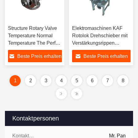
Structure Rotary Valve
Elektromaschinen KAF
Temperature Normal
Rotolok Drehschieber mit
Temperature The Perfect
Verstärkungsrippen
Combination for Material
Laufrad für
Beste Preis erhalten
Beste Preis erhalten
Handling
Materialzuführung
1
2
3
4
5
6
7
8
Kontaktpersonen
Kontaktpersonen:
Mr. Pan