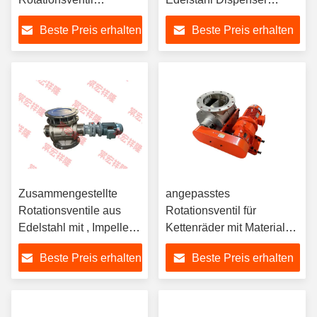
Edelstahl-Dispenser
Pneumatik
Beste Preis erhalten
Beste Preis erhalten
pneumatisch
Zusammengestellte
angepasstes
Rotationsventile aus
Rotationsventil für
Edelstahl mit , Impeller-
Kettenräder mit Material
Nylon
aus Titanlegierung
Beste Preis erhalten
Beste Preis erhalten