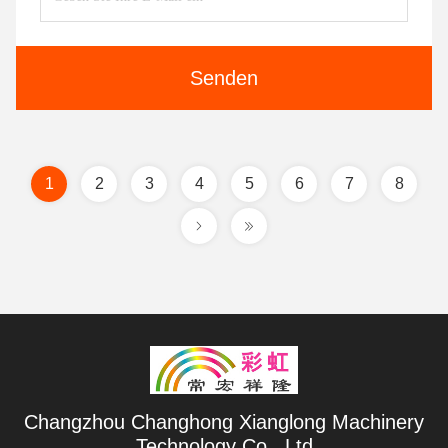
Senden
1
2
3
4
5
6
7
8
Changzhou Changhong Xianglong Machinery
Technology Co., Ltd