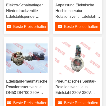
Elektro-Schaltanlagen
Anpassung Elektrische
Niederdruckventile
Hochtemperatur
Edelstahlspender
Rotationsventil Edelstahl
Rotationspneumatik
Spender Pneumatisch
Beste Preis erhalten
Beste Preis erhalten
Edelstahl-Pneumatische
Pneumatisches Sanitär-
Rotationssternventile
Rotationsventil aus
DN50-DN700 220V
Edelstahl 220V 380V
380V 440V
440V
Beste Preis erhalten
Beste Preis erhalten