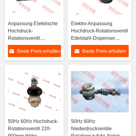
Anpassung Elektrische
Elektro-Anpassung
Hochdruck-
Hochdruck-Rotationsventil
Rotationsventil
Edelstahl-Dispenser
Edelstahl Dispenser
pneumatisch
Beste Preis erhalten
Beste Preis erhalten
Pneumatik
50Hz 60Hz Hochdruck-
50Hz 60Hz
Rotationsventil 220-
Niederdruckventile
900mm Höhe
Rotationszufuhr, Nylon