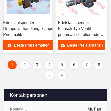
Edelstahlspender
Edelstahlspender
Drehpulverhandlungsklappe
Flansch-Typ-Ventil
Pneumatik
pneumatisch rotierende
elektrische
Beste Preis erhalten
Beste Preis erhalten
1
2
3
4
5
6
7
8
Kontaktpersonen
Kontaktpersonen:
Mr. Pan