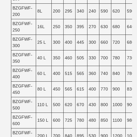
BZGFWF-
8L
200
295
340
240
590
620
590
200
BZGFWF-
16L
250
350
395
270
630
680
640
250
BZGFWF-
25 L
300
400
445
300
660
720
680
300
BZGFWF-
40 L
350
460
505
330
700
780
730
350
BZGFWF-
60 L
400
515
565
360
740
840
780
400
BZGFWF-
80 L
450
565
615
400
770
900
830
450
BZGFWF-
110 L
500
620
670
430
800
1000
900
500
BZGFWF-
150 L
600
725
780
480
850
1100
980
600
BZGFWF-
200 L
700
840
895
530
900
1200
1080