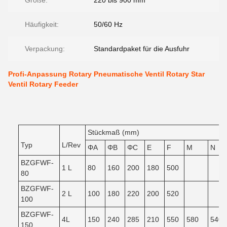
Größe:
220 bis 900 mm
Häufigkeit:
50/60 Hz
Verpackung:
Standardpaket für die Ausfuhr
Profi-Anpassung Rotary Pneumatische Ventil Rotary Star
Ventil Rotary Feeder
Stückmaß (mm)
Typ
L/Rev
ΦA
ΦB
ΦC
E
F
M
N
BZGFWF-
1 L
80
160
200
180
500
80
BZGFWF-
2 L
100
180
220
200
520
100
BZGFWF-
4L
150
240
285
210
550
580
540
150