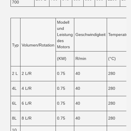
700
Modell
und
Leistung
Geschwindigkeit
Temperatur
des
Typ
Volumen/Rotation
Motors
(KW)
R/min
(°C)
2 L
2 L/R
0.75
40
280
4L
4 L/R
0.75
40
280
6L
6 L/R
0.75
40
280
8L
8 L/R
0.75
40
280
10