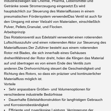
Industriezweigen wie Chemie, Pharma, Lebensmittel und
Getränke sowie Stromerzeugung eingesetzt.Es wird
hauptsächlich zur Steuerung des Materialflusses in einem
pneumatischen Fördersystem verwendetDas Ventil ist auch für
den Umgang mit einer Vielzahl von Materialien, einschließlich
Pulver, Pellets,Granulat, und Flocken.
Arbeitsprinzip
Das Rotationsventil aus Edelstahl verwendet einen rotierenden
Luftschlusszufuhr und einen rotierenden Aktor zur Steuerung des
Materialflusses.Der Zuführer besteht aus einem rotierenden
Rotor mit Blades, die sich innerhalb eines Gehäuses
drehenWährend der Rotor dreht, holen die Klingen das Material
auf und übertragen es von einem Ende des Ventils zum
anderen.Die Drehvorrichtung steuert die Geschwindigkeit und
Richtung des Rotors, so dass ein präziser und kontinuierlicher
Materialfluss möglich ist.
Vorteile
Sehr anpassbare Größen- und Volumenoptionen für
verschiedene industrielle Bedürfnisse
Dauerhafte Edelstahlkonstruktion für langfristigen Gebrauch
und Korrosionsbeständigkeit
Effiziente und zuverlässige Leistung, Verringerung der