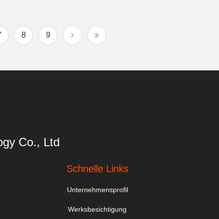
7
8
9
gy Co., Ltd
Schnelle Links
Unternehmensprofil
Werksbesichtigung