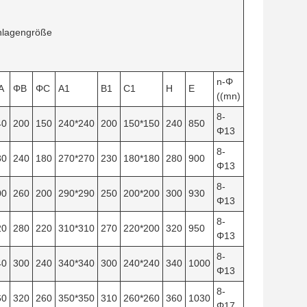
nlagengröße
n-Φ
A
ΦB
ΦC
A1
B1
C1
H
E
((mn)
8-
40
200
150
240*240
200
150*150
240
850
Φ13
8-
80
240
180
270*270
230
180*180
280
900
Φ13
8-
00
260
200
290*290
250
200*200
300
930
Φ13
8-
20
280
220
310*310
270
220*200
320
950
Φ13
8-
40
300
240
340*340
300
240*240
340
1000
Φ13
8-
60
320
260
350*350
310
260*260
360
1030
Φ17