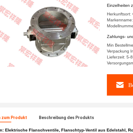
Einzelheiten 
Herkunftsort:
Markenname:
Modellnumm
Zahlungs- un
Min Bestellme
Verpackung In
Lieferzeit: 5
Versorgungsma
Be
n zum Produkt
Beschreibung des Produkts
en:
Elektrische Flanschventile
,
Flanschtyp-Ventil aus Edelstahl
,
Ro