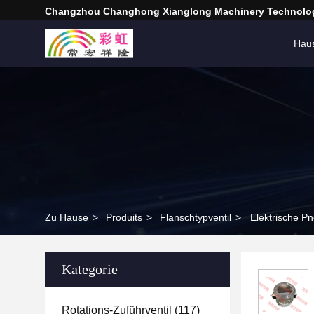
Changzhou Changhong Xianglong Machinery Technolog
Hau
Zu Hause
>
Produits
>
Flanschtypventil
>
Elektrische P
Kategorie
Rotations-Zuführventil
(117)