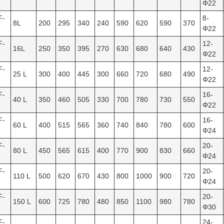
Φ22
F-
8-
8L
200
295
340
240
590
620
590
370
Φ22
F-
12-
16L
250
350
395
270
630
680
640
430
Φ22
F-
12-
25 L
300
400
445
300
660
720
680
490
Φ22
F-
16-
40 L
350
460
505
330
700
780
730
550
Φ22
F-
16-
60 L
400
515
565
360
740
840
780
600
Φ24
F-
20-
80 L
450
565
615
400
770
900
830
660
Φ24
F-
20-
110 L
500
620
670
430
800
1000
900
720
Φ24
F-
20-
150 L
600
725
780
480
850
1100
980
780
Φ30
F-
24-