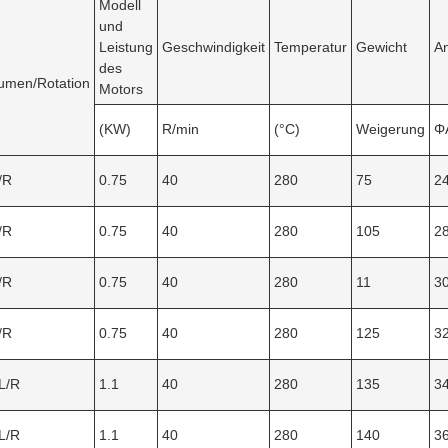
Modell
und
Leistung
Geschwindigkeit
Temperatur
Gewicht
A
des
umen/Rotation
Motors
(KW)
R/min
(°C)
Weigerung
Φ
/R
0.75
40
280
75
2
/R
0.75
40
280
105
2
/R
0.75
40
280
11
3
/R
0.75
40
280
125
3
L/R
1.1
40
280
135
3
L/R
1.1
40
280
140
3