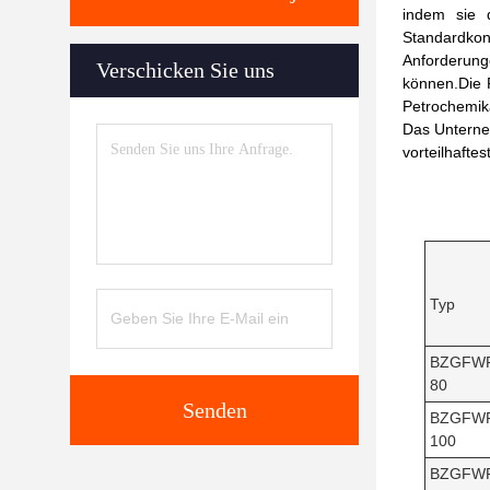
indem sie 
Standardkon
Anforderun
Verschicken Sie uns
können.Die P
Petrochemik
Das Unterne
vorteilhaft
Typ
BZGFW
80
Senden
BZGFW
100
BZGFW