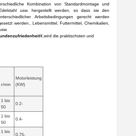
terschiedliche Kombination von Standardmontage und
 Edelstahl usw. hergestellt werden, so dass sie den
nterschiedlicher Arbeitsbedingungen gerecht werden
setzt werden., Lebensmittel, Futtermittel, Chemikalien,
usw.
 Kundenzufriedenheit
¥,wird die praktischsten und
Motorleistung
r/min
(KW)
1 bis
0.2-
50
1 bis
0.4-
50
1 bis
0.75-