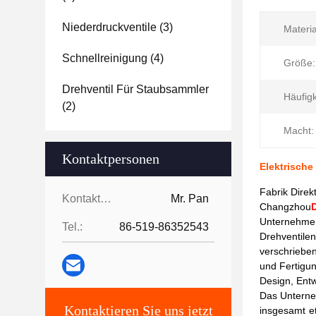
Niederdruckventile
(3)
Materia
Schnellreinigung
(4)
Größe:
Drehventil Für Staubsammler
Häufigk
(2)
Macht:
Kontaktpersonen
Elektrische
Fabrik Direk
Kontaktpersonen:
Mr. Pan
Changzhou
Unternehmen,
Tel.:
86-519-86352543
Drehventilen
verschrieben
und Fertigun
Design, Entw
Das Unterne
Kontaktieren Sie uns jetzt
insgesamt e