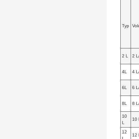
Typ
Vol
2 L
2 L
4L
4 L
6L
6 L
8L
8 L
10
10 
L
12
12 
L