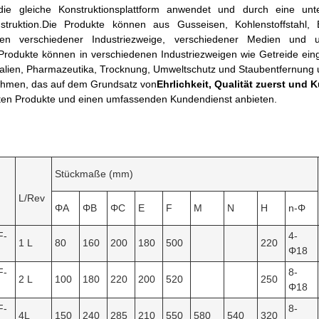
die gleiche Konstruktionsplattform anwendet und durch eine un
struktion.Die Produkte können aus Gusseisen, Kohlenstoffstahl,
gen verschiedener Industriezweige, verschiedener Medien und u
rodukte können in verschiedenen Industriezweigen wie Getreide einge
alien, Pharmazeutika, Trocknung, Umweltschutz und Staubentfernung 
hmen, das auf dem Grundsatz von
Ehrlichkeit, Qualität zuerst und
esten Produkte und einen umfassenden Kundendienst anbieten.
Stückmaße (mm)
L/Rev
ΦA
ΦB
ΦC
E
F
M
N
H
n-Φ
F-
4-
1 L
80
160
200
180
500
220
Φ18
F-
8-
2 L
100
180
220
200
520
250
Φ18
F-
8-
4L
150
240
285
210
550
580
540
320