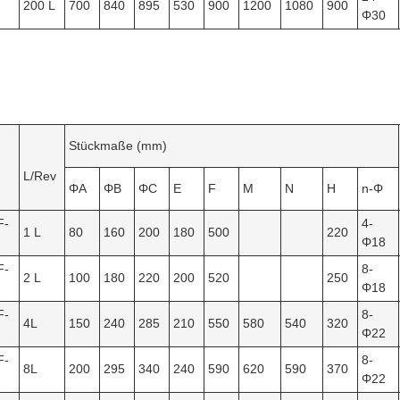
200 L
700
840
895
530
900
1200
1080
900
Φ30
Stückmaße (mm)
L/Rev
ΦA
ΦB
ΦC
E
F
M
N
H
n-Φ
F-
4-
1 L
80
160
200
180
500
220
Φ18
F-
8-
2 L
100
180
220
200
520
250
Φ18
F-
8-
4L
150
240
285
210
550
580
540
320
Φ22
F-
8-
8L
200
295
340
240
590
620
590
370
Φ22