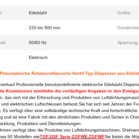
l:
Edelstahl
Größe:
220 bis 900 mm
Gewährleis
eit:
50/60 Hz
Spannung:
Elektrisch
 Pneumatische Rotationsflansche-Ventil-Typ-Dispenser aus Edels
tverkauf Professionelle benutzerdefinierte elektrische Edelstahl Dispen
Die Kommission ermittelte die vorläufigen Angaben in den Erwägu
 das sich mit der Erforschung und Produktion von Luftdichtungsmasch
 und elektrischen Luftschleusen befasst.Sie hat sich seit Jahren der 
..Es verfügt über eine vollständige technische Kraft und fortschrittli
g und ist eine Fabrik mit den ähnlichsten Produkten und Sorten in Chi
icklung, Produktion und Dienstleistungen.
hmen verfügt über die Produkte von Luftdichtungsmaschinen, Drehventi
twa 50 Modellen wie
TGF.ZGF Serie,ZGFWE.ZGFWF
Sie bietet die Mö