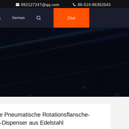
892127247@qq.com
86-519-86352543
g
Zitat
German
he Pneumatische Rotationsflansche-
p-Dispenser aus Edelstahl