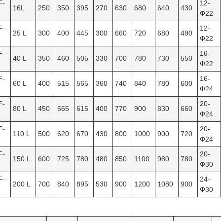
F-
12-
16L
250
350
395
270
630
680
640
430
Φ22
F-
12-
25 L
300
400
445
300
660
720
680
490
Φ22
F-
16-
40 L
350
460
505
330
700
780
730
550
Φ22
F-
16-
60 L
400
515
565
360
740
840
780
600
Φ24
F-
20-
80 L
450
565
615
400
770
900
830
660
Φ24
F-
20-
110 L
500
620
670
430
800
1000
900
720
Φ24
F-
20-
150 L
600
725
780
480
850
1100
980
780
Φ30
F-
24-
200 L
700
840
895
530
900
1200
1080
900
Φ30