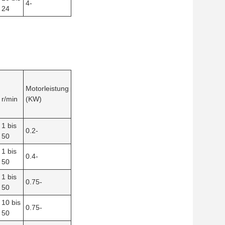
4-
24
Motorleistung
r/min
(KW)
1 bis
0.2-
50
1 bis
0.4-
50
1 bis
0.75-
50
10 bis
0.75-
50