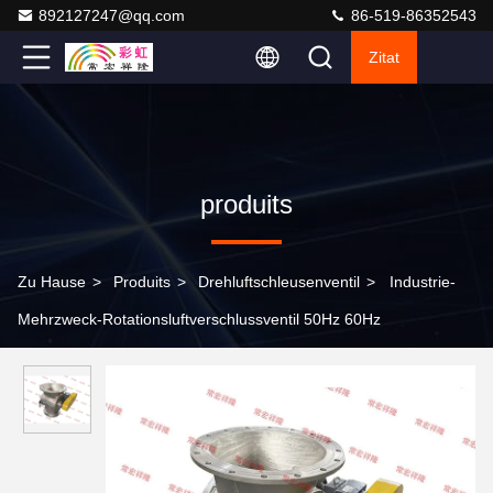
892127247@qq.com
86-519-86352543
Zitat
produits
Zu Hause
>
Produits
>
Drehluftschleusenventil
>
Industrie-
Mehrzweck-Rotationsluftverschlussventil 50Hz 60Hz