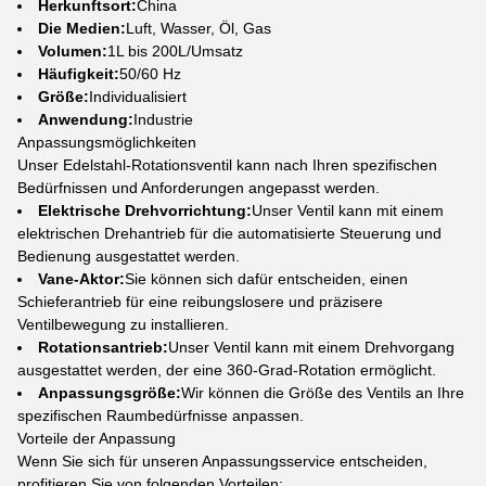
Herkunftsort:
China
Die Medien:
Luft, Wasser, Öl, Gas
Volumen:
1L bis 200L/Umsatz
Häufigkeit:
50/60 Hz
Größe:
Individualisiert
Anwendung:
Industrie
Anpassungsmöglichkeiten
Unser Edelstahl-Rotationsventil kann nach Ihren spezifischen
Bedürfnissen und Anforderungen angepasst werden.
Elektrische Drehvorrichtung:
Unser Ventil kann mit einem
elektrischen Drehantrieb für die automatisierte Steuerung und
Bedienung ausgestattet werden.
Vane-Aktor:
Sie können sich dafür entscheiden, einen
Schieferantrieb für eine reibungslosere und präzisere
Ventilbewegung zu installieren.
Rotationsantrieb:
Unser Ventil kann mit einem Drehvorgang
ausgestattet werden, der eine 360-Grad-Rotation ermöglicht.
Anpassungsgröße:
Wir können die Größe des Ventils an Ihre
spezifischen Raumbedürfnisse anpassen.
Vorteile der Anpassung
Wenn Sie sich für unseren Anpassungsservice entscheiden,
profitieren Sie von folgenden Vorteilen: