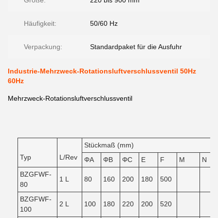
Größe:
220 bis 900 mm
Häufigkeit:
50/60 Hz
Verpackung:
Standardpaket für die Ausfuhr
Industrie-Mehrzweck-Rotationsluftverschlussventil 50Hz
60Hz
Mehrzweck-Rotationsluftverschlussventil
Stückmaß (mm)
Typ
L/Rev
ΦA
ΦB
ΦC
E
F
M
N
BZGFWF-
1 L
80
160
200
180
500
80
BZGFWF-
2 L
100
180
220
200
520
100