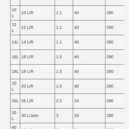
10
10 L/R
1.1
40
280
L
12
12 L/R
1.1
40
280
L
14L
14 L/R
1.1
40
280
16L
16 L/R
1.5
40
280
18L
18 L/R
1.5
40
280
20
20 L/R
1.5
40
280
L
26L
26 L/R
2.2
24
280
30
30 L/Jahr
3
24
280
L
40