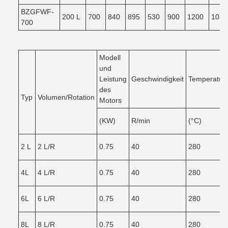
BZGFWF-
200 L
700
840
895
530
900
1200
1080
700
Modell
und
Leistung
Geschwindigkeit
Temperatur
des
Typ
Volumen/Rotation
Motors
(KW)
R/min
(°C)
2 L
2 L/R
0.75
40
280
4L
4 L/R
0.75
40
280
6L
6 L/R
0.75
40
280
8L
8 L/R
0.75
40
280