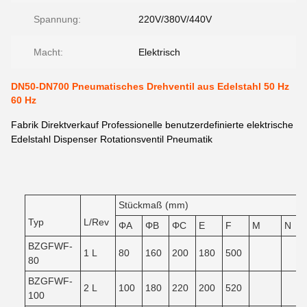
Spannung:
220V/380V/440V
Macht:
Elektrisch
DN50-DN700 Pneumatisches Drehventil aus Edelstahl 50 Hz
60 Hz
Fabrik Direktverkauf Professionelle benutzerdefinierte elektrische
Edelstahl Dispenser Rotationsventil Pneumatik
Stückmaß (mm)
Typ
L/Rev
ΦA
ΦB
ΦC
E
F
M
N
BZGFWF-
1 L
80
160
200
180
500
80
BZGFWF-
2 L
100
180
220
200
520
100