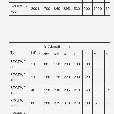
BZGFWF-
200 L
700
840
895
530
900
1200
1080
700
Stückmaß (mm)
Typ
L/Rev
ΦA
ΦB
ΦC
E
F
M
N
BZGFWF-
1 L
80
160
200
180
500
80
BZGFWF-
2 L
100
180
220
200
520
100
BZGFWF-
4L
150
240
285
210
550
580
540
150
BZGFWF-
8L
200
295
340
240
590
620
590
200
BZGFWF-