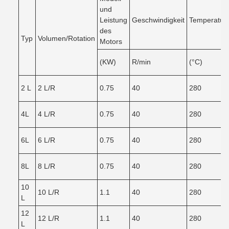
und
Leistung
Geschwindigkeit
Temperatur
des
Typ
Volumen/Rotation
Motors
(KW)
R/min
(°C)
2 L
2 L/R
0.75
40
280
4L
4 L/R
0.75
40
280
6L
6 L/R
0.75
40
280
8L
8 L/R
0.75
40
280
10
10 L/R
1.1
40
280
L
12
12 L/R
1.1
40
280
L