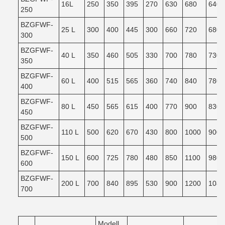
16L
250
350
395
270
630
680
640
250
BZGFWF-
25 L
300
400
445
300
660
720
680
300
BZGFWF-
40 L
350
460
505
330
700
780
730
350
BZGFWF-
60 L
400
515
565
360
740
840
780
400
BZGFWF-
80 L
450
565
615
400
770
900
830
450
BZGFWF-
110 L
500
620
670
430
800
1000
900
500
BZGFWF-
150 L
600
725
780
480
850
1100
980
600
BZGFWF-
200 L
700
840
895
530
900
1200
1080
700
Modell