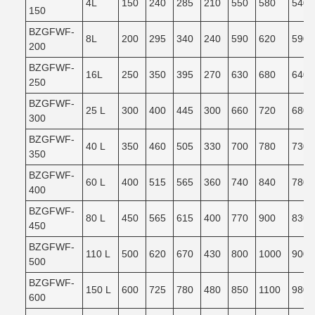
4L
150
240
285
210
550
580
540
150
BZGFWF-
8L
200
295
340
240
590
620
590
200
BZGFWF-
16L
250
350
395
270
630
680
640
250
BZGFWF-
25 L
300
400
445
300
660
720
680
300
BZGFWF-
40 L
350
460
505
330
700
780
730
350
BZGFWF-
60 L
400
515
565
360
740
840
780
400
BZGFWF-
80 L
450
565
615
400
770
900
830
450
BZGFWF-
110 L
500
620
670
430
800
1000
900
500
BZGFWF-
150 L
600
725
780
480
850
1100
980
600