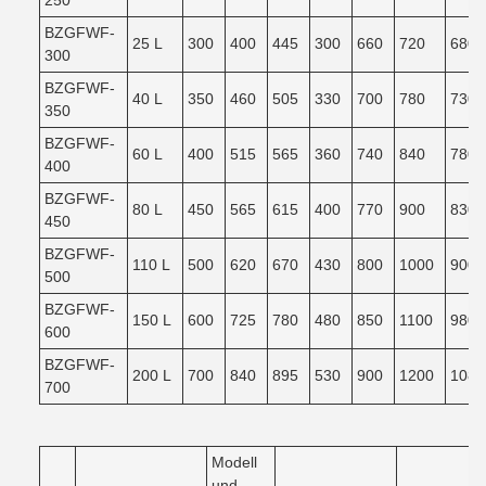
250
BZGFWF-
25 L
300
400
445
300
660
720
680
300
BZGFWF-
40 L
350
460
505
330
700
780
730
350
BZGFWF-
60 L
400
515
565
360
740
840
780
400
BZGFWF-
80 L
450
565
615
400
770
900
830
450
BZGFWF-
110 L
500
620
670
430
800
1000
900
500
BZGFWF-
150 L
600
725
780
480
850
1100
980
600
BZGFWF-
200 L
700
840
895
530
900
1200
1080
700
Modell
und