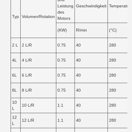
Leistung
Geschwindigkeit
Temperatur
des
Typ
Volumen/Rotation
Motors
(KW)
R/min
(°C)
2 L
2 L/R
0.75
40
280
4L
4 L/R
0.75
40
280
6L
6 L/R
0.75
40
280
8L
8 L/R
0.75
40
280
10
10 L/R
1.1
40
280
L
12
12 L/R
1.1
40
280
L