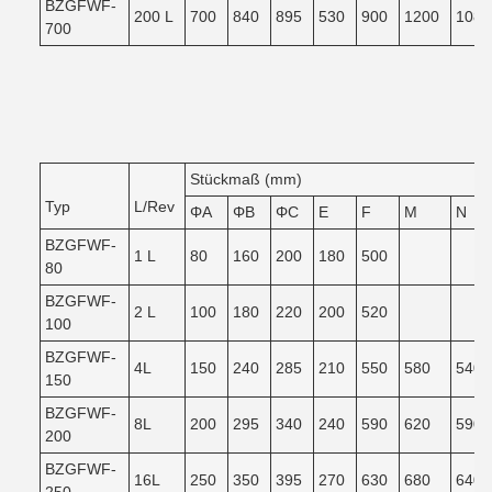
BZGFWF-
200 L
700
840
895
530
900
1200
1080
700
Stückmaß (mm)
Typ
L/Rev
ΦA
ΦB
ΦC
E
F
M
N
BZGFWF-
1 L
80
160
200
180
500
80
BZGFWF-
2 L
100
180
220
200
520
100
BZGFWF-
4L
150
240
285
210
550
580
540
150
BZGFWF-
8L
200
295
340
240
590
620
590
200
BZGFWF-
16L
250
350
395
270
630
680
640