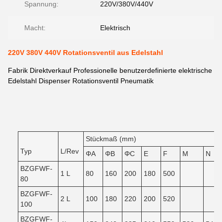
Spannung:
220V/380V/440V
Macht:
Elektrisch
220V 380V 440V Rotationsventil aus Edelstahl
Fabrik Direktverkauf Professionelle benutzerdefinierte elektrische
Edelstahl Dispenser Rotationsventil Pneumatik
Stückmaß (mm)
Typ
L/Rev
ΦA
ΦB
ΦC
E
F
M
N
BZGFWF-
1 L
80
160
200
180
500
80
BZGFWF-
2 L
100
180
220
200
520
100
BZGFWF-