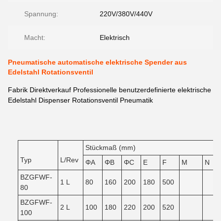
Spannung:
220V/380V/440V
Macht:
Elektrisch
Pneumatische automatische elektrische Spender aus
Edelstahl Rotationsventil
Fabrik Direktverkauf Professionelle benutzerdefinierte elektrische
Edelstahl Dispenser Rotationsventil Pneumatik
Stückmaß (mm)
Typ
L/Rev
ΦA
ΦB
ΦC
E
F
M
N
BZGFWF-
1 L
80
160
200
180
500
80
BZGFWF-
2 L
100
180
220
200
520
100