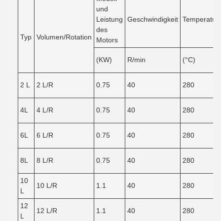
und
Leistung
Geschwindigkeit
Temperatur
des
Typ
Volumen/Rotation
Motors
(KW)
R/min
(°C)
2 L
2 L/R
0.75
40
280
4L
4 L/R
0.75
40
280
6L
6 L/R
0.75
40
280
8L
8 L/R
0.75
40
280
10
10 L/R
1.1
40
280
L
12
12 L/R
1.1
40
280
L