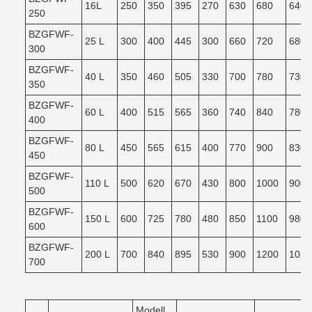
16L
250
350
395
270
630
680
640
250
BZGFWF-
25 L
300
400
445
300
660
720
680
300
BZGFWF-
40 L
350
460
505
330
700
780
730
350
BZGFWF-
60 L
400
515
565
360
740
840
780
400
BZGFWF-
80 L
450
565
615
400
770
900
830
450
BZGFWF-
110 L
500
620
670
430
800
1000
900
500
BZGFWF-
150 L
600
725
780
480
850
1100
980
600
BZGFWF-
200 L
700
840
895
530
900
1200
1080
700
Modell