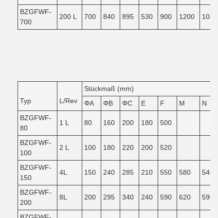
BZGFWF-
200 L
700
840
895
530
900
1200
1080
700
Stückmaß (mm)
Typ
L/Rev
ΦA
ΦB
ΦC
E
F
M
N
BZGFWF-
1 L
80
160
200
180
500
80
BZGFWF-
2 L
100
180
220
200
520
100
BZGFWF-
4L
150
240
285
210
550
580
540
150
BZGFWF-
8L
200
295
340
240
590
620
590
200
BZGFWF-